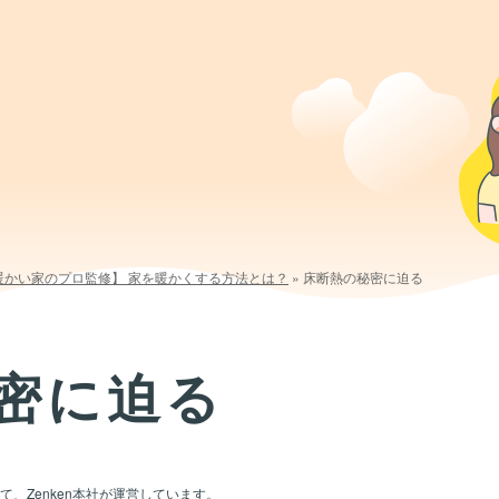
暖かい家のプロ監修】 家を暖かくする方法とは？
»
床断熱の秘密に迫る
密に迫る
、Zenken本社が運営しています。