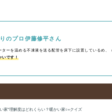
くりのプロ
伊藤修平さん
ーターを温める不凍液を送る配管を床下に設置しているめ、
かい
です！
かい家"理解度はどれくらい？暖かい家○×クイズ