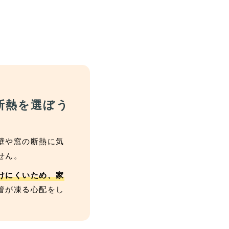
断熱を選ぼう
壁や窓の断熱に気
せん。
けにくいため、家
管が凍る心配をし