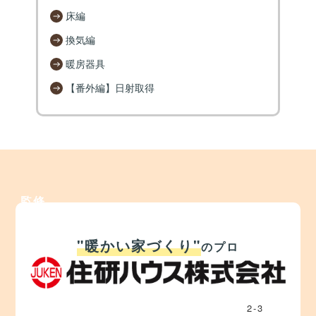
床編
換気編
暖房器具
【番外編】日射取得
監修
"暖かい家づくり"
のプロ
2
-
3