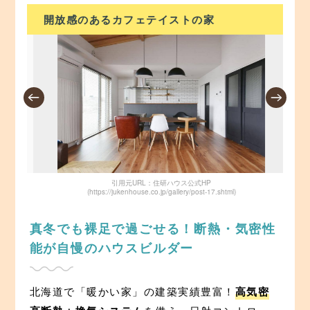
開放感のあるカフェテイストの家
モ
引用元URL：住研ハウス公式HP
(https://jukenhouse.co.jp/gallery/post-17.shtml)
真冬でも裸足で過ごせる！断熱・気密性
能が自慢のハウスビルダー
北海道で「暖かい家」の建築実績豊富！
高気密