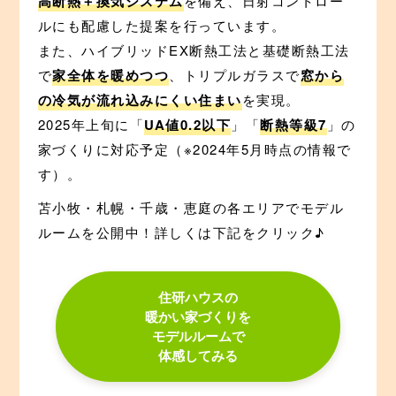
高断熱＋換気システム
を備え、日射コントロー
ルにも配慮した提案を行っています。
また、ハイブリッドEX断熱工法と基礎断熱工法
で
家全体を暖めつつ
、トリプルガラスで
窓から
の冷気が流れ込みにくい住まい
を実現。
2025年上旬に「
UA値0.2以下
」「
断熱等級7
」の
家づくりに対応予定（※2024年5月時点の情報で
す）。
苫小牧・札幌・千歳・恵庭の各エリアでモデル
ルームを公開中！詳しくは下記をクリック♪
住研ハウスの
暖かい家づくりを
モデルルームで
体感してみる