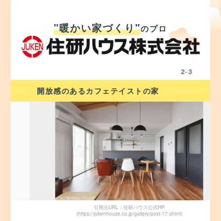
"暖かい家づくり"
のプロ
2
-
3
開放感のあるカフェテイストの家
引用元URL：住研ハウス公式HP
(https://jukenhouse.co.jp/gallery/post-17.shtml)