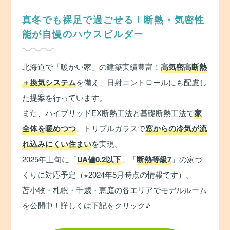
真冬でも裸足で過ごせる！断熱・気密性
能が自慢のハウスビルダー
北海道で「暖かい家」の建築実績豊富！
高気密高断熱
＋換気システム
を備え、日射コントロールにも配慮し
た提案を行っています。
また、ハイブリッドEX断熱工法と基礎断熱工法で
家
全体を暖めつつ
、トリプルガラスで
窓からの冷気が流
れ込みにくい住まい
を実現。
2025年上旬に「
UA値0.2以下
」「
断熱等級7
」の家づ
くりに対応予定（※2024年5月時点の情報です）。
苫小牧・札幌・千歳・恵庭の各エリアでモデルルーム
を公開中！詳しくは下記をクリック♪