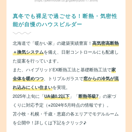
(https://jukenhouse.co.jp/gallery/post-17.shtml)
真冬でも裸足で過ごせる！断熱・気密性
能が自慢のハウスビルダー
北海道で「暖かい家」の建築実績豊富！
高気密高断熱
＋換気システム
を備え、日射コントロールにも配慮し
た提案を行っています。
また、ハイブリッドEX断熱工法と基礎断熱工法で
家
全体を暖めつつ
、トリプルガラスで
窓からの冷気が流
れ込みにくい住まい
を実現。
2025年上旬に「
UA値0.2以下
」「
断熱等級7
」の家づ
くりに対応予定（※2024年5月時点の情報です）。
苫小牧・札幌・千歳・恵庭の各エリアでモデルルーム
を公開中！詳しくは下記をクリック♪