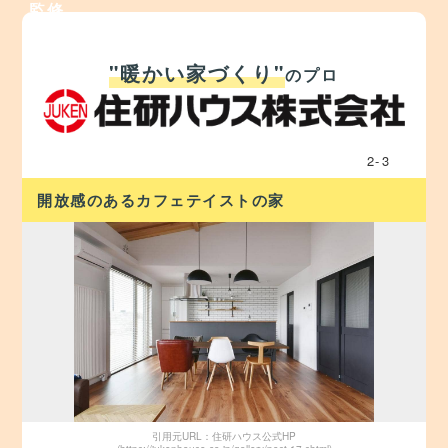
監修
"暖かい家づくり"
のプロ
2
-
3
開放感のあるカフェテイストの家
引用元URL：住研ハウス公式HP